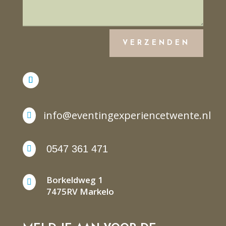
VERZENDEN
info@eventingexperiencetwente.nl

0547 361 471

Borkeldweg 1

7475RV Markelo